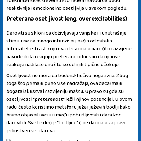
Toliki intenzitet u svemu što rade ih navodi da budu
reaktivnija i emocionalno osetljivija u svakom pogledu.
Preterana osetljivost (eng. overexcitabilities)
Daroviti su skloni da doživljavaju vanjske ili unutrašnje
stimuluse na mnogo intenzivniji način od ostalih.
Intenzitet i strast koju ova deca imaju naročito razvijene
navode ih da reaguju preterano odnosno da njihove
reakcije nadilaze ono što se od njih tipično očekuje.
Osetljivost ne mora da bude isključivo negativna. Zbog
toga što primaju puno više nadražaja, ova deca imaju
bogata iskustva i razvijeniju maštu. Upravo tu gde su
osetljivost i “preteranost“ leži i njihov potencijal. U svom
radu, često koristimo metaforu ježa i ježevih bodlji kako
bismo objasnili vezu između pobudljivosti i dara kod
darovitih. Sve te dečije “bodljice“ čine da imaju zapravo
jedinstven set darova.