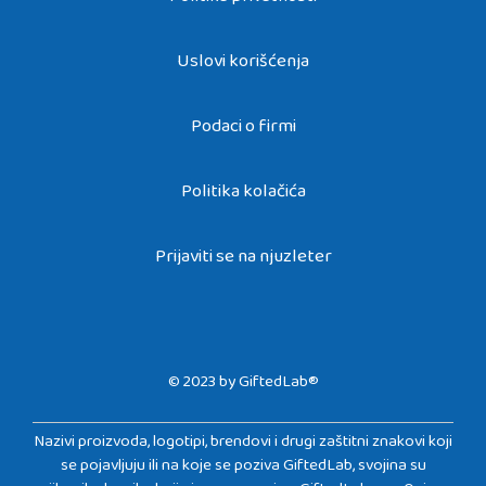
Politika privatnosti
Uslovi korišćenja
Podaci o firmi
Politika kolačića
Prijaviti se na njuzleter
© 2023 by GiftedLab®
Nazivi proizvoda, logotipi, brendovi i drugi zaštitni znakovi koji
se pojavljuju ili na koje se poziva GiftedLab, svojina su