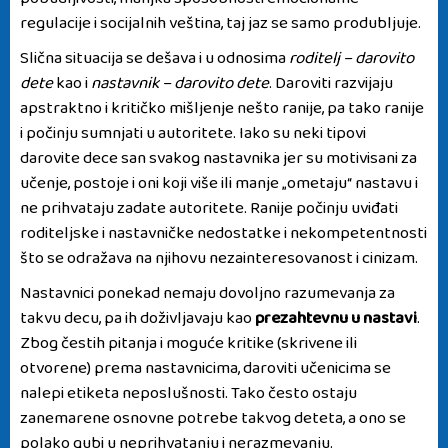
pobudljivosti, manjka sposobnosti emocionalne
regulacije i socijalnih veština, taj jaz se samo produbljuje.
Slična situacija se dešava i u odnosima
roditelj – darovito
dete
kao i
nastavnik – darovito dete
. Daroviti razvijaju
apstraktno i kritičko mišljenje nešto ranije, pa tako ranije
i počinju sumnjati u autoritete. Iako su neki tipovi
darovite dece san svakog nastavnika jer su motivisani za
učenje, postoje i oni koji više ili manje „ometaju“ nastavu i
ne prihvataju zadate autoritete. Ranije počinju uviđati
roditeljske i nastavničke nedostatke i nekompetentnosti
što se odražava na njihovu nezainteresovanost i cinizam.
Nastavnici ponekad nemaju dovoljno razumevanja za
takvu decu, pa ih doživljavaju kao
prezahtevnu u nastavi
.
Zbog čestih pitanja i moguće kritike (skrivene ili
otvorene) prema nastavnicima, daroviti učenicima se
nalepi etiketa neposlušnosti. Tako često ostaju
zanemarene osnovne potrebe takvog deteta, a ono se
polako gubi u neprihvatanju i nerazmevanju.