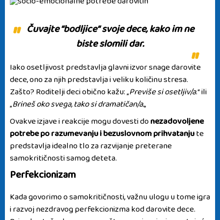
Čuvajte “bodljice“ svoje dece, kako im ne
biste slomili dar.
Iako osetljivost predstavlja glavni izvor snage darovite
dece, ono za njih predstavlja i veliku količinu stresa.
Zašto? Roditelji deci obično kažu: „
Previše si osetljiv/a
.“ ili
„
Brineš oko svega, tako si dramatičan/a.
„
Ovakve izjave i reakcije mogu dovesti do
nezadovoljene
potrebe po razumevanju i bezuslovnom prihvatanju
te
predstavlja idealno tlo za razvijanje preterane
samokritičnosti samog deteta.
Perfekcionizam
Kada govorimo o samokritičnosti, važnu ulogu u tome igra
i razvoj nezdravog
perfekcionizma kod darovite dece
.