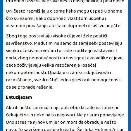
Prirodno teže da naprave nešto novo, inoviraju postojeće.
Oni često razmišljaju o tome kako mogu uspeti u onome
što su naumili, kako doprineti vlastitom uspehu i
idealnom ponašanju, ali i kako doprineti društvu uopšte.
Zbog toga postavljaju visoke ciljeve i žele postići
savršenstvo. Međutim, ne samo da sami sebi postavljaju
visoka očekivanja već im to rade i roditelji i nastavnici. I
onda, zbog nemogućnosti da dostignu tako velike ciljeve,
deca doživljavaju velika razočarenja i osećaj
nekompetentnosti. Upadaju u zamku isključivosti i
razmišljanje „sve ili ništa“: jedna greška ili nemogućnost
da se pronađe rešenje.
Entuzijazam
Ako ih nešto zanima, imaju potrebu da rade na tome, ne
čekajući da ih neko na to nagovori.
Ne prija im ponavljanje.
Ono stresira njihov um jer on mora da obrađuje nešto
novo. To savršeno opisuje kreator Šerloka Holmsa, Artur