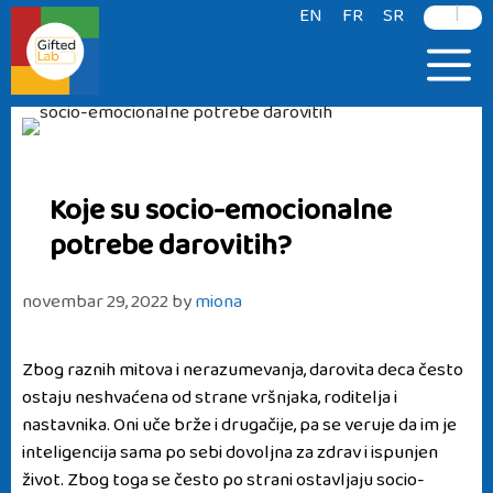
|
content
EN
FR
SR
Koje su socio-emocionalne
potrebe darovitih?
novembar 29, 2022
by
miona
Zbog raznih mitova i nerazumevanja, darovita deca često
ostaju neshvaćena od strane vršnjaka, roditelja i
nastavnika. Oni uče brže i drugačije, pa se veruje da im je
inteligencija sama po sebi dovoljna za zdrav i ispunjen
život. Zbog toga se često po strani ostavljaju socio-