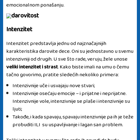
emocionalnom ponašanju.
Intenzitet
Intenzitet predstavlja jednu od najznačajnijih
karakteristika darovite dece. Oni su jednostavno u svemu
intenzivniji od drugih. U sve što rade, veruju, žele unose
veliki intenzitet i strast
. Kako biste imali na umu o čemu
tačno govorimo, pratite sledećih nekoliko primera:
Intenzivnije uče i usvajaju nove stvari;
Intenzivnije osećaju emocije – i prijatne i neprijatne.
Intenzivnije vole, intenzivnije se plaše i intenzivnije su
ljuti;
Takođe, i kada spavaju, spavaju intenzivnije pa ih je teže
probuditi ILI su uspavljivanje i lagan san problem.