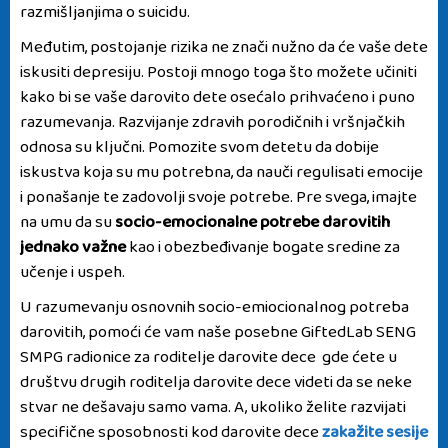
razmišljanjima o suicidu.
Međutim, postojanje rizika ne znači nužno da će vaše dete
iskusiti depresiju. Postoji mnogo toga što možete učiniti
kako bi se vaše darovito dete osećalo prihvaćeno i puno
razumevanja. Razvijanje zdravih porodičnih i vršnjačkih
odnosa su ključni. Pomozite svom detetu da dobije
iskustva koja su mu potrebna, da nauči regulisati emocije
i ponašanje te zadovolji svoje potrebe. Pre svega, imajte
na umu da su
socio-emocionalne potrebe darovitih
jednako važne
kao i obezbeđivanje bogate sredine za
učenje i uspeh.
U razumevanju osnovnih socio-emiocionalnog potreba
darovitih, pomoći će vam naše
posebne GiftedLab SENG
SMPG radionice za roditelje darovite dece
gde ćete u
društvu drugih roditelja darovite dece videti da se neke
stvar ne dešavaju samo vama. A, ukoliko želite razvijati
specifične sposobnosti kod darovite dece
zakažite sesije