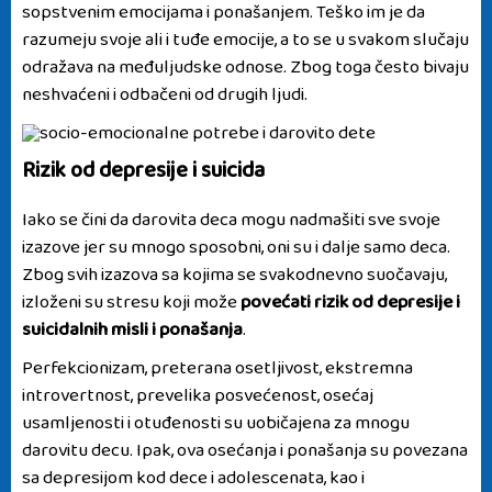
sopstvenim emocijama i ponašanjem
. Teško im je da
razumeju svoje ali i tuđe emocije, a to se u svakom slučaju
odražava na međuljudske odnose. Zbog toga često bivaju
neshvaćeni i odbačeni od drugih ljudi.
Rizik od depresije i suicida
Iako se čini da darovita deca mogu nadmašiti sve svoje
izazove jer su mnogo sposobni, oni su i dalje samo deca.
Zbog svih izazova sa kojima se svakodnevno suočavaju,
izloženi su stresu koji može
povećati rizik od depresije i
suicidalnih misli i ponašanja
.
Perfekcionizam, preterana osetljivost, ekstremna
introvertnost, prevelika posvećenost, osećaj
usamljenosti i otuđenosti su uobičajena za mnogu
darovitu decu. Ipak, ova osećanja i ponašanja su povezana
sa depresijom kod dece i adolescenata, kao i