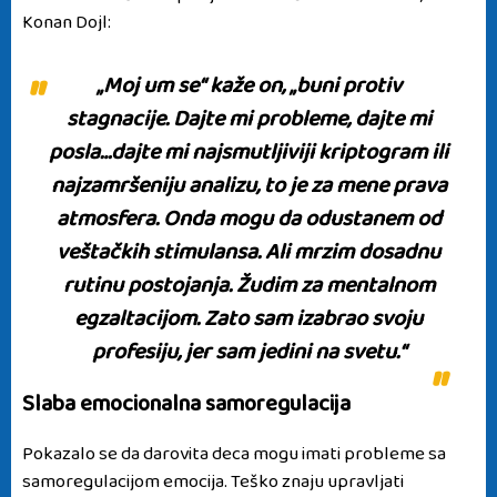
Konan Dojl:
„
Moj um se“ kaže on,
„
buni protiv
stagnacije. Dajte mi probleme, dajte mi
posla…dajte mi najsmutljiviji kriptogram ili
najzamršeniju analizu, to je za mene prava
atmosfera. Onda mogu da odustanem od
veštačkih stimulansa. Ali mrzim dosadnu
rutinu postojanja. Žudim za mentalnom
egzaltacijom. Zato sam izabrao svoju
profesiju, jer sam jedini na svetu.“
Slaba emocionalna samoregulacija
Pokazalo se da darovita deca mogu imati probleme sa
samoregulacijom emocija. T
eško znaju upravljati