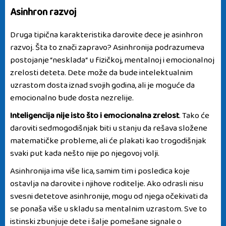
Asinhron razvoj
Druga tipična karakteristika darovite dece je asinhron
razvoj. Šta to znači zapravo? Asinhronija podrazumeva
postojanje “nesklada“ u fizičkoj, mentalnoj i emocionalnoj
zrelosti deteta. Dete može da bude intelektualnim
uzrastom dosta iznad svojih godina, ali je moguće da
emocionalno bude dosta nezrelije.
Inteligencija nije isto što i emocionalna zrelost
. Tako će
daroviti sedmogodišnjak biti u stanju da rešava složene
matematičke probleme, ali će plakati kao trogodišnjak
svaki put kada nešto nije po njegovoj volji.
Asinhronija ima više lica, samim tim i posledica koje
ostavlja na darovite i njihove roditelje. Ako odrasli nisu
svesni detetove asinhronije, mogu od njega očekivati da
se ponaša više u skladu sa mentalnim uzrastom. Sve to
istinski zbunjuje dete i šalje pomešane signale o