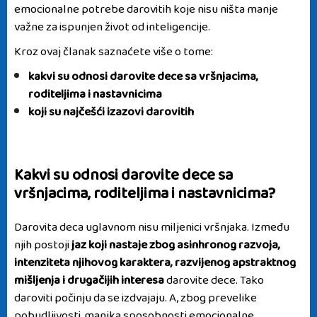
emocionalne potrebe darovitih koje nisu ništa manje
važne za ispunjen život od inteligencije.
Kroz ovaj članak saznaćete više o tome:
kakvi su odnosi darovite dece sa vršnjacima,
roditeljima i nastavnicima
koji su najčešći izazovi darovitih
Kakvi su odnosi darovite dece sa
vršnjacima, roditeljima i nastavnicima?
Darovita deca uglavnom nisu miljenici vršnjaka. Između
njih postoji
jaz koji nastaje zbog asinhronog razvoja,
intenziteta njihovog karaktera, razvijenog apstraktnog
mišljenja i drugačijih interesa
darovite dece. Tako
daroviti počinju da se izdvajaju. A, zbog prevelike