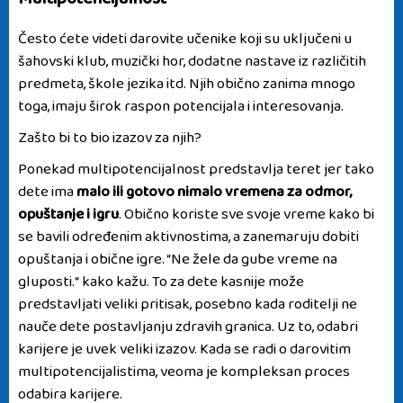
Multipotencijalnost
Često ćete videti darovite učenike koji su uključeni u
šahovski klub, muzički hor, dodatne nastave iz različitih
predmeta, škole jezika itd. Njih obično zanima mnogo
toga, imaju širok raspon potencijala i interesovanja.
Zašto bi to bio izazov za njih?
Ponekad multipotencijalnost predstavlja teret jer tako
dete ima
malo ili gotovo nimalo vremena za odmor,
opuštanje i igru
. Obično koriste sve svoje vreme kako bi
se bavili određenim aktivnostima, a zanemaruju dobiti
opuštanja i obične igre. “Ne žele da gube vreme na
gluposti.“ kako kažu. To za dete kasnije može
predstavljati veliki pritisak, posebno kada roditelji ne
nauče dete postavljanju zdravih granica. Uz to, odabri
karijere je uvek veliki izazov. Kada se radi o darovitim
multipotencijalistima, veoma je kompleksan proces
odabira karijere.