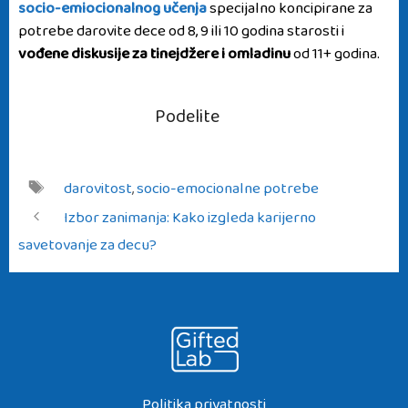
socio-emiocionalnog učenja
specijalno koncipirane za
potrebe darovite dece od 8, 9 ili 10 godina starosti i
vođene diskusije za tinejdžere i omladinu
od 11+ godina.
Podelite
Tags
darovitost
,
socio-emocionalne potrebe
Post
Izbor zanimanja: Kako izgleda karijerno
navigation
savetovanje za decu?