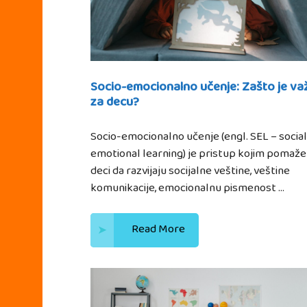
Socio-emocionalno učenje: Zašto je va
za decu?
Socio-emocionalno učenje (engl. SEL – social
emotional learning) je pristup kojim pomaž
deci da razvijaju socijalne veštine, veštine
komunikacije, emocionalnu pismenost …
Read More