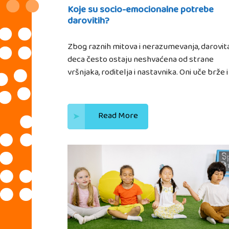
Koje su socio-emocionalne potrebe
darovitih?
Zbog raznih mitova i nerazumevanja, darovit
deca često ostaju neshvaćena od strane
vršnjaka, roditelja i nastavnika. Oni uče brže i
Read More