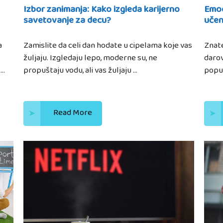
Izbor zanimanja: Kako izgleda karijerno
Emoc
savetovanje za decu?
učen
a
Zamislite da celi dan hodate u cipelama koje vas
Znate
žuljaju. Izgledaju lepo, moderne su, ne
darov
 …
propuštaju vodu, ali vas žuljaju …
poput
Read More