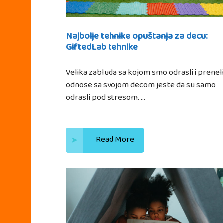
Najbolje tehnike opuštanja za decu:
GiftedLab tehnike
Velika zabluda sa kojom smo odrasli i preneli
odnose sa svojom decom jeste da su samo
odrasli pod stresom. …
Read More