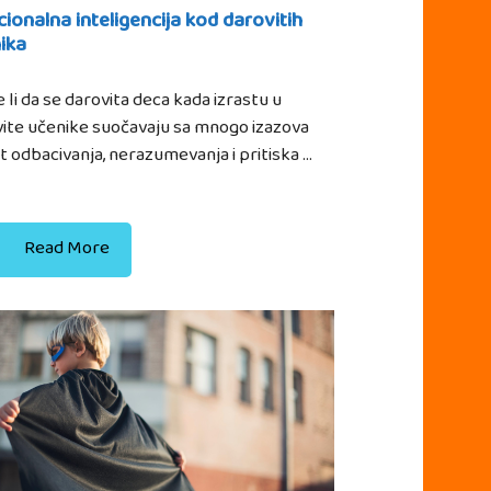
ionalna inteligencija kod darovitih
ika
 li da se darovita deca kada izrastu u
ite učenike suočavaju sa mnogo izazova
 odbacivanja, nerazumevanja i pritiska …
Read More