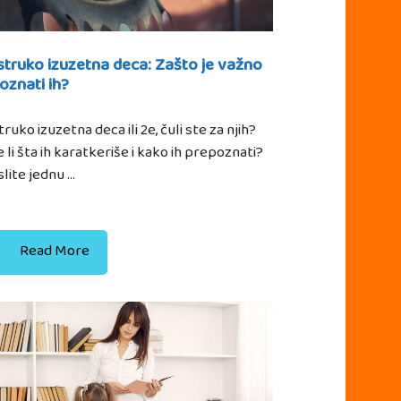
truko izuzetna deca: Zašto je važno
oznati ih?
ruko izuzetna deca ili 2e, čuli ste za njih?
 li šta ih karatkeriše i kako ih prepoznati?
lite jednu …
Read More