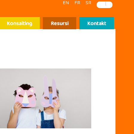
EN
FR
SR
|
Konsalting
Resursi
Kontakt