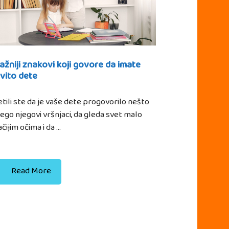
ažniji znakovi koji govore da imate
vito dete
tili ste da je vaše dete progovorilo nešto
ego njegovi vršnjaci, da gleda svet malo
čijim očima i da …
Read More