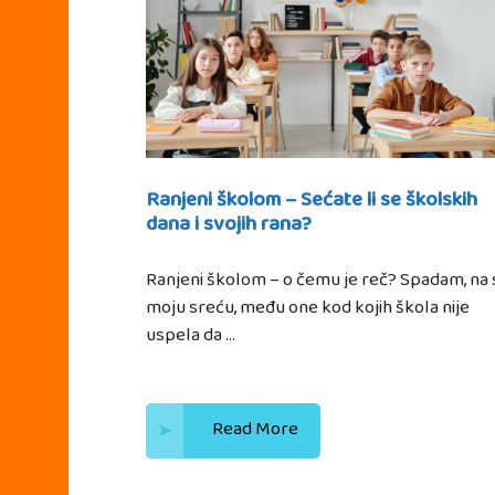
Ranjeni školom – Sećate li se školskih
dana i svojih rana?
Ranjeni školom – o čemu je reč? Spadam, na 
moju sreću, među one kod kojih škola nije
uspela da …
Read More