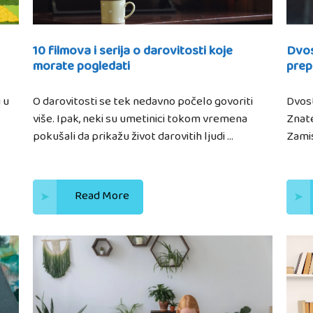
10 filmova i serija o darovitosti koje
Dvos
morate pogledati
prep
 u
O darovitosti se tek nedavno počelo govoriti
Dvost
više. Ipak, neki su umetinici tokom vremena
Znate
pokušali da prikažu život darovitih ljudi …
Zamis
Read More