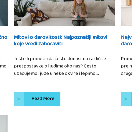
žno
Mitovi o darovitosti: Najpoznatiji mitovi
Najv
koje vredi zaboraviti
daro
-
Jeste li primetili da često donosimo različite
Prime
emo
pretpostavke o ljudima oko nas? Često
pre n
ubacujemo ljude u neke okvire i lepimo …
druga
Read More