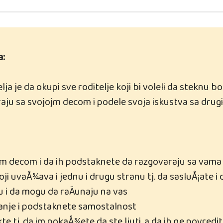
a:
elja je da okupi sve roditelje koji bi voleli da steknu bo
aju sa svojojm decom i podele svoja iskustva sa drugi
om decom i da ih podstaknete da razgovaraju sa vama
ji uvaÅ¾ava i jednu i drugu stranu tj. da sasluÅ¡ate i
 i da mogu da raÄunaju na vas
anje i podstaknete samostalnost