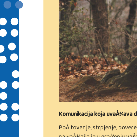
Komunikacija koja uvaÅ¾ava de
PoÅ¡tovanje, strpjenje, pover