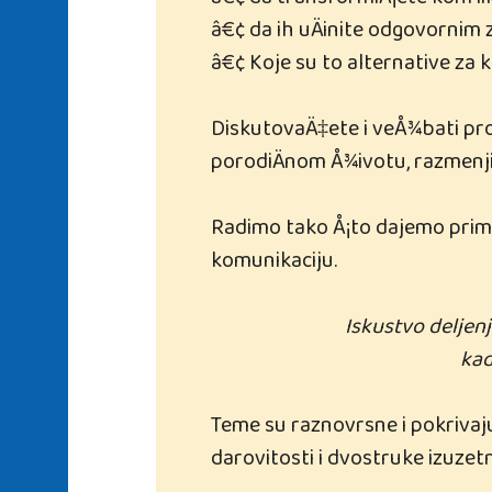
â€¢ da transformiÅ¡ete konflikt
â€¢ da ih uÄinite odgovornim
â€¢ Koje su to alternative za 
DiskutovaÄ‡ete i veÅ¾bati pro
porodiÄnom Å¾ivotu, razmenji
Radimo tako Å¡to dajemo primer
komunikaciju.
Iskustvo deljen
kad
Teme su raznovrsne i pokrivaju
darovitosti i dvostruke izuzet