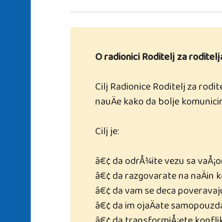
O radionici Roditelj za roditelj
Cilj Radionice Roditelj za rodit
nauÄe kako da bolje komunicir
Cilj je:
â€¢ da odrÅ¾ite vezu sa vaÅ¡
â€¢ da razgovarate na naÄin ko
â€¢ da vam se deca poveravaju
â€¢ da im ojaÄate samopouzd