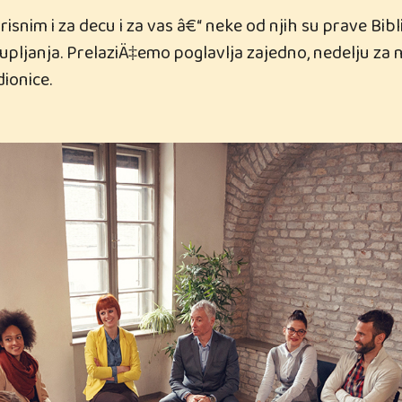
nim i za decu i za vas â€“ neke od njih su prave Bibli
pljanja. PrelaziÄ‡emo poglavlja zajedno, nedelju za 
ionice.