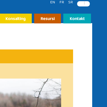
EN
FR
SR
|
Konsalting
Resursi
Kontakt