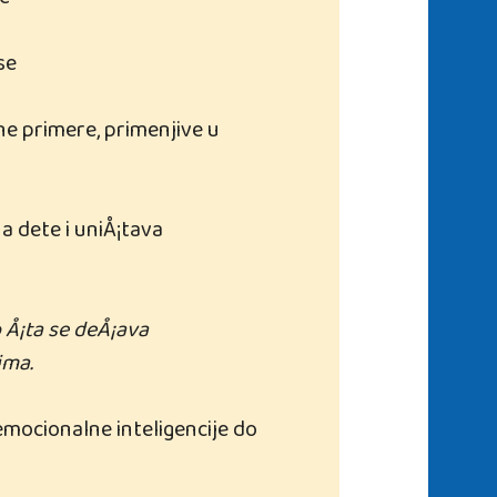
te
se
e primere, primenjive u
a dete i uniÅ¡tava
 Å¡ta se deÅ¡ava
ima.
emocionalne inteligencije do