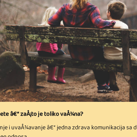
te â€“ zaÅ¡to je toliko vaÅ¾na?
enje i uvaÅ¾avanje â€“ jedna zdrava komunikacija sa 