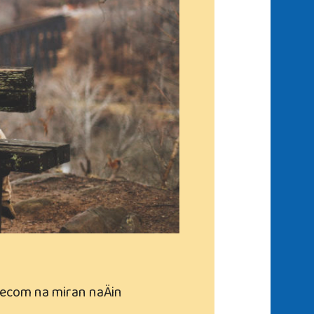
decom na miran naÄin