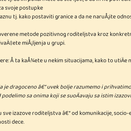
e tj. da im pokaÅ¾ete da ste ljuti, a da ih ne povredi
 za svoje postupke
kaznu tj. kako postaviti granice a da ne naruÅ¡ite odno
verene metode pozitivnog roditeljstva kroz konkretn
vaÄ‡ete miÅ¡ljenja u grupi.
e: Å ta kaÅ¾ete u nekim situacijama, kako to utiÄe n
ja je dragoceno â€“ uvek bolje razumemo i prihvatimo
 podelimo sa onima koji se suoÄavaju sa istim izazov
 sve izazove roditeljstva â€“ od komunikacije, socio-
nosti dece.