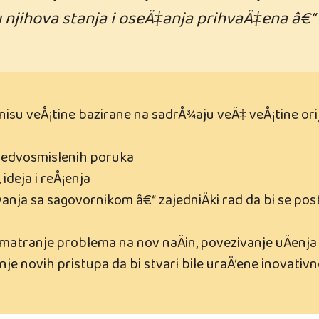
njihova stanja i oseÄ‡anja prihvaÄ‡ena â€“ 
su veÅ¡tine bazirane na sadrÅ¾aju veÄ‡ veÅ¡tine ori
e nedvosmislenih poruka
 ideja i reÅ¡enja
anja sa sagovornikom â€“ zajedniÄki rad da bi se posti
osmatranje problema na nov naÄin, povezivanje uÄenja 
je novih pristupa da bi stvari bile uraÄ‘ene inovativn