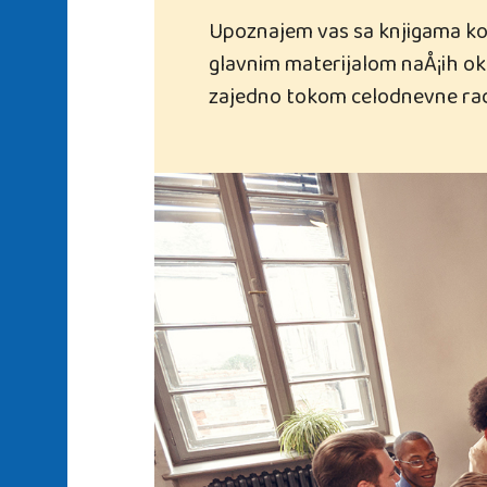
Upoznajem vas sa knjigama koris
glavnim materijalom naÅ¡ih oku
zajedno tokom celodnevne rad