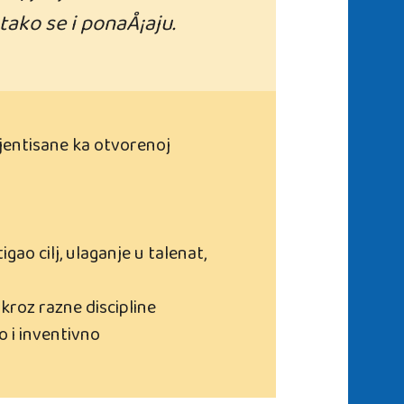
tako se i ponaÅ¡aju.
jentisane ka otvorenoj
gao cilj, ulaganje u talenat,
kroz razne discipline
o i inventivno