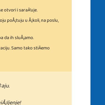
 otvori i saraÄ‘uje.
 poÅ¡tuju u Å¡koli, na poslu,
a da ih sluÅ¡amo.
aciju. Samo tako stiÄemo
aju.
Å¡ljenje!