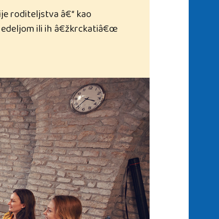
je roditeljstva â€“ kao
nedeljom ili ih â€žkrckatiâ€œ