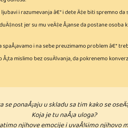
¡eg odnosa.
jubavi i razumevanja â€“ i dete Ä‡e biti spremno da se
uÄ‡nost jer su mu veÄ‡e Å¡anse da postane osoba koju
ga spaÅ¡avamo i na sebe preuzimamo problem â€“ treb
 Å¡ta mislimo bez osuÄ‘ivanja, da pokrenemo konverz
a se ponaÅ¡aju u skladu sa tim kako se oseÄ‡
Koja je tu naÅ¡a uloga?
atimo njihove emocije i uvaÅ¾imo njihovo mi