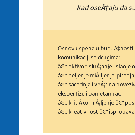
Kad oseÄ‡aju da su 
Osnov uspeha u buduÄ‡nosti ni
komunikaciji sa drugima:
â€¢ aktivno sluÅ¡anje i slanj
â€¢ deljenje miÅ¡ljenja, pitanja,
â€¢ saradnja i veÅ¡tina poveziv
ekspertizu i pametan rad
â€¢ kritiÄko miÅ¡ljenje â€“ p
â€¢ kreativnost â€“ isprobavan