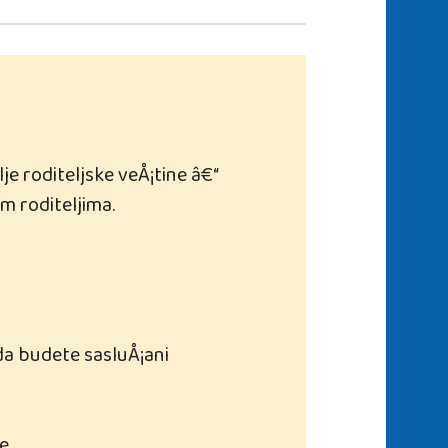
lje roditeljske veÅ¡tine â€“
m roditeljima.
 da budete sasluÅ¡ani