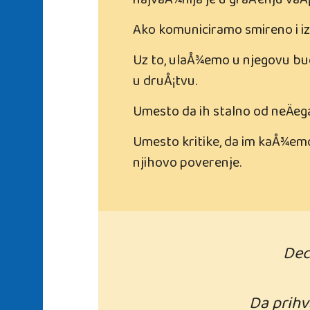
najvaÅ¾nija je u graÄ‘enju vaÅ
Ako komuniciramo smireno i iz l
Uz to, ulaÅ¾emo u njegovu bud
u druÅ¡tvu.
Umesto da ih stalno od neÄe
Umesto kritike, da im kaÅ¾emo
njihovo poverenje.
Dec
Da prihv