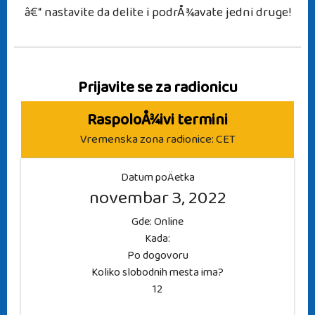
â€“ nastavite da delite i podrÅ¾avate jedni druge!
Prijavite se za radionicu
RaspoloÅ¾ivi termini
Vremenska zona radionice: CET
Datum poÄetka
novembar 3, 2022
Gde: Online
Kada:
Po dogovoru
Koliko slobodnih mesta ima?
12