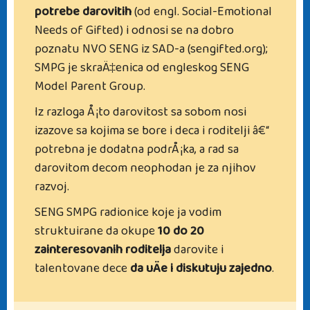
potrebe darovitih
(od engl. Social-Emotional
Needs of Gifted) i odnosi se na dobro
poznatu NVO SENG iz SAD-a (sengifted.org);
SMPG je skraÄ‡enica od engleskog SENG
Model Parent Group.
Iz razloga Å¡to darovitost sa sobom nosi
izazove sa kojima se bore i deca i roditelji â€“
potrebna je dodatna podrÅ¡ka, a rad sa
darovitom decom neophodan je za njihov
razvoj.
SENG SMPG radionice koje ja vodim
struktuirane da okupe
10 do 20
zainteresovanih roditelja
darovite i
talentovane dece
da uÄe i diskutuju zajedno
.