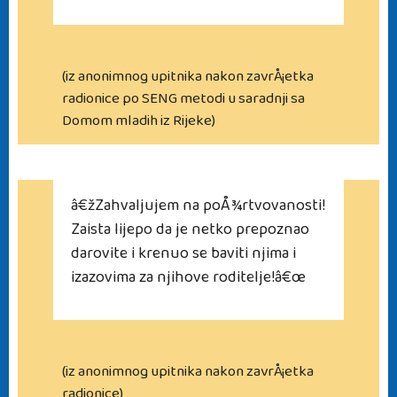
(iz anonimnog upitnika nakon zavrÅ¡etka
radionice po SENG metodi u saradnji sa
Domom mladih iz Rijeke)
â€žZahvaljujem na poÅ¾rtvovanosti!
Zaista lijepo da je netko prepoznao
darovite i krenuo se baviti njima i
izazovima za njihove roditelje!â€œ
(iz anonimnog upitnika nakon zavrÅ¡etka