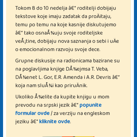
Tokom 8 do 10 nedelja â€“ roditelji dobijaju
tekstove koje imaju zadatak da proÄitaju,
temu po temu na koje kasnije diskutujemo
â€“ tako osnaÅ¾uju svoje roditeljske
veÅ¡tine, dobijaju nova saznanja o sebi i uÄe
o emocionalnom razvoju svoje dece.
Grupne diskusije na radionicama bazirane su
na poglavljima knjige DÅ¾ejmsa T. Veba,
DÅ¾enet L. Gor, E.R. Amenda i A.R. Devris â€“
koja nam sluÅ¾i kao priruÄnik.
Ukoliko Å¾elite da kupite knjigu u mom
prevodu na srpski jezik â€“
popunite
formular ovde
/ za verziju na engleskom
jeziku â€“
kliknite ovde
.