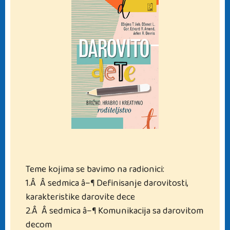
Teme kojima se bavimo na radionici:
1.Â Â sedmica â–¶ Definisanje darovitosti,
karakteristike darovite dece
2.Â Â sedmica â–¶ Komunikacija sa darovitom
decom