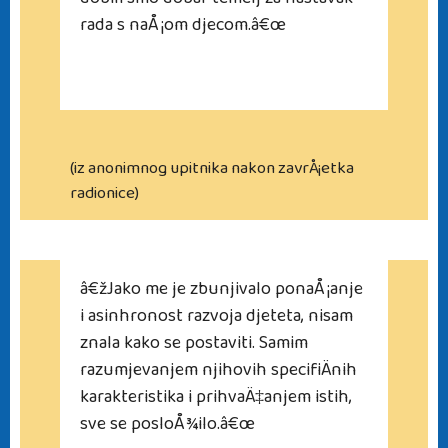
dobili smo dobar temelj za nastavak
rada s naÅ¡om djecom.â€œ
(iz anonimnog upitnika nakon zavrÅ¡etka
radionice)
â€žJako me je zbunjivalo ponaÅ¡anje
i asinhronost razvoja djeteta, nisam
znala kako se postaviti. Samim
razumjevanjem njihovih specifiÄnih
karakteristika i prihvaÄ‡anjem istih,
sve se posloÅ¾ilo.â€œ