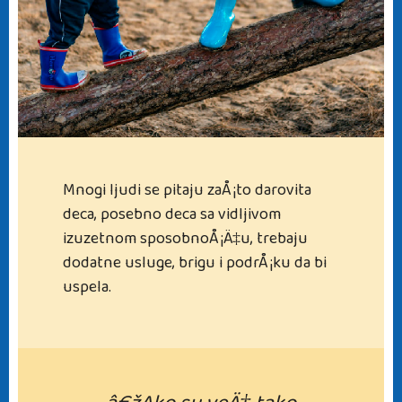
Mnogi ljudi se pitaju zaÅ¡to darovita
deca, posebno deca sa vidljivom
izuzetnom sposobnoÅ¡Ä‡u, trebaju
dodatne usluge, brigu i podrÅ¡ku da bi
uspela.