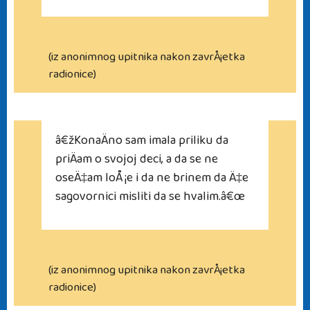
(iz anonimnog upitnika nakon zavrÅ¡etka
radionice)
â€žKonaÄno sam imala priliku da
priÄam o svojoj deci, a da se ne
oseÄ‡am loÅ¡e i da ne brinem da Ä‡e
sagovornici misliti da se hvalim.â€œ
(iz anonimnog upitnika nakon zavrÅ¡etka
radionice)