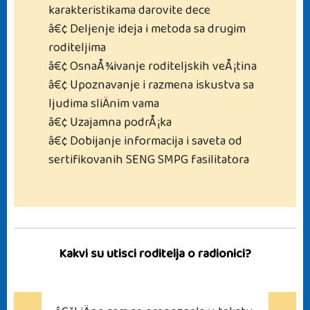
karakteristikama darovite dece
â€¢ Deljenje ideja i metoda sa drugim
roditeljima
â€¢ OsnaÅ¾ivanje roditeljskih veÅ¡tina
â€¢ Upoznavanje i razmena iskustva sa
ljudima sliÄnim vama
â€¢ Uzajamna podrÅ¡ka
â€¢ Dobijanje informacija i saveta od
sertifikovanih SENG SMPG fasilitatora
Kakvi su utisci roditelja o radionici?