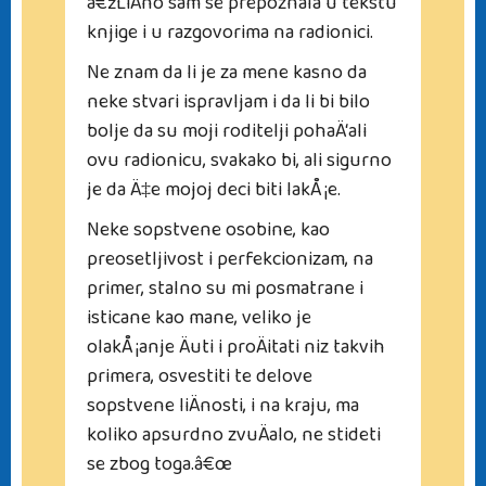
â€žLiÄno sam se prepoznala u tekstu
knjige i u razgovorima na radionici.
Ne znam da li je za mene kasno da
neke stvari ispravljam i da li bi bilo
bolje da su moji roditelji pohaÄ‘ali
ovu radionicu, svakako bi, ali sigurno
je da Ä‡e mojoj deci biti lakÅ¡e.
Neke sopstvene osobine, kao
preosetljivost i perfekcionizam, na
primer, stalno su mi posmatrane i
isticane kao mane, veliko je
olakÅ¡anje Äuti i proÄitati niz takvih
primera, osvestiti te delove
sopstvene liÄnosti, i na kraju, ma
koliko apsurdno zvuÄalo, ne stideti
se zbog toga.â€œ