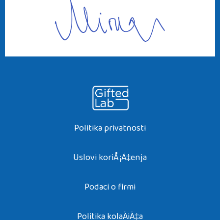
Politika privatnosti
Uslovi koriÅ¡Ä‡enja
Podaci o firmi
Politika kolaÄiÄ‡a