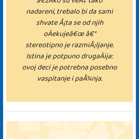
â€žAko su veÄ‡ tako
nadareni, trebalo bi da sami
shvate Å¡ta se od njih
oÄekujeâ€œ â€“
stereotipno je razmiÅ¡ljanje.
Istina je potpuno drugaÄija:
ovoj deci je potrebna posebno
vaspitanje i paÅ¾nja.