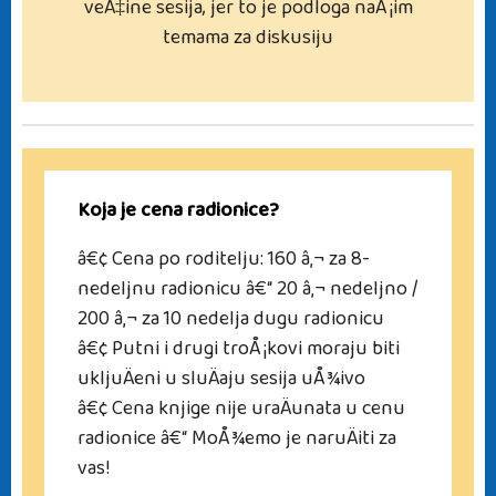
veÄ‡ine sesija, jer to je podloga naÅ¡im
temama za diskusiju
Koja je cena radionice?
â€¢ Cena po roditelju: 160 â‚¬ za 8-
nedeljnu radionicu â€“ 20 â‚¬ nedeljno /
200 â‚¬ za 10 nedelja dugu radionicu
â€¢ Putni i drugi troÅ¡kovi moraju biti
ukljuÄeni u sluÄaju sesija uÅ¾ivo
â€¢ Cena knjige nije uraÄunata u cenu
radionice â€“ MoÅ¾emo je naruÄiti za
vas!