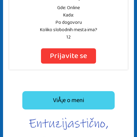
Gde: Online
Kada:
Po dogovoru
Koliko slobodnih mesta ima?
12
Prijavite se
ViÅ¡e o meni