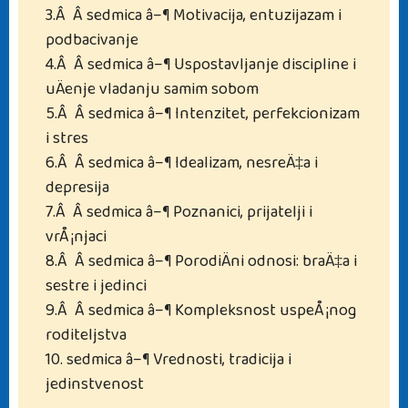
3.Â Â sedmica â–¶ Motivacija, entuzijazam i
podbacivanje
4.Â Â sedmica â–¶ Uspostavljanje discipline i
uÄenje vladanju samim sobom
5.Â Â sedmica â–¶ Intenzitet, perfekcionizam
i stres
6.Â Â sedmica â–¶ Idealizam, nesreÄ‡a i
depresija
7.Â Â sedmica â–¶ Poznanici, prijatelji i
vrÅ¡njaci
8.Â Â sedmica â–¶ PorodiÄni odnosi: braÄ‡a i
sestre i jedinci
9.Â Â sedmica â–¶ Kompleksnost uspeÅ¡nog
roditeljstva
10. sedmica â–¶ Vrednosti, tradicija i
jedinstvenost