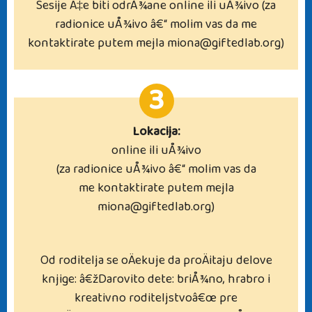
Sesije Ä‡e biti odrÅ¾ane online ili uÅ¾ivo (za
radionice uÅ¾ivo â€“ molim vas da me
kontaktirate putem mejla miona@giftedlab.org)
3
Lokacija:
online ili uÅ¾ivo
(za radionice uÅ¾ivo â€“ molim vas da
me kontaktirate putem mejla
miona@giftedlab.org)
Od roditelja se oÄekuje da proÄitaju delove
knjige: â€žDarovito dete: briÅ¾no, hrabro i
kreativno roditeljstvoâ€œ pre