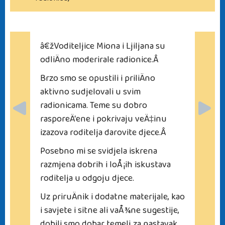
radionice)
â€žVoditeljice Miona i Ljiljana su
odliÄno moderirale radionice.Â
Brzo smo se opustili i priliÄno
aktivno sudjelovali u svim
radionicama. Teme su dobro
rasporeÄ‘ene i pokrivaju veÄ‡inu
izazova roditelja darovite djece.Â
Posebno mi se svidjela iskrena
razmjena dobrih i loÅ¡ih iskustava
roditelja u odgoju djece.
Uz priruÄnik i dodatne materijale, kao
i savjete i sitne ali vaÅ¾ne sugestije,