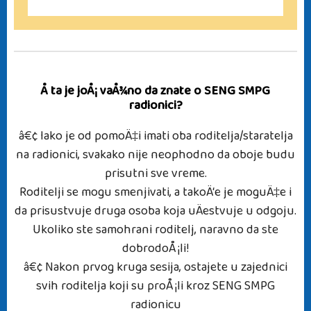
Å ta je joÅ¡ vaÅ¾no da znate o SENG SMPG
radionici?
â€¢ Iako je od pomoÄ‡i imati oba roditelja/staratelja
na radionici, svakako nije neophodno da oboje budu
prisutni sve vreme.
Roditelji se mogu smenjivati, a takoÄ‘e je moguÄ‡e i
da prisustvuje druga osoba koja uÄestvuje u odgoju.
Ukoliko ste samohrani roditelj, naravno da ste
dobrodoÅ¡li!
â€¢ Nakon prvog kruga sesija, ostajete u zajednici
svih roditelja koji su proÅ¡li kroz SENG SMPG
radionicu