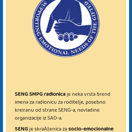
SENG SMPG radionica
je neka vrsta brend
imena za radionicu za roditelje, posebno
kreiranu od strane SENG-a, nevladine
organizacije iz SAD-a.
SENG
je skraÄ‡enica za
socio-emocionalne