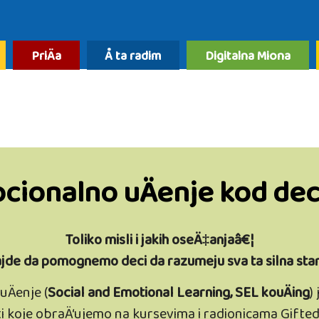
PriÄa
Å ta radim
Digitalna Miona
cionalno uÄenje kod de
Toliko misli i jakih oseÄ‡anjaâ€¦
jde da pomognemo deci da razumeju sva ta silna stan
Äenje (
Social and Emotional Learning, SEL kouÄing
)
i koje obraÄ‘ujemo na kursevima i radionicama Gifte