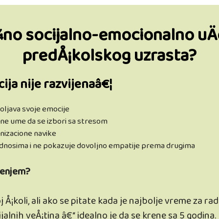
¾no socijalno-emocionalno uÄ
predÅ¡kolskog uzrasta?
ija nije razvijenaâ€¦
poljava svoje emocije
i ne ume da se izbori sa stresom
nizacione navike
 odnosima i ne pokazuje dovoljno empatije prema drugima
Äenjem?
j Å¡koli, ali ako se pitate kada je najbolje vreme za r
cijalnih veÅ¡tina â€“ idealno je da se krene sa 5 god