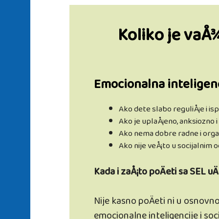
Koliko je vaÅ
Emocionalna inteligenc
Ako dete slabo reguliÅ¡e i is
Ako je uplaÅ¡eno, anksiozno 
Ako nema dobre radne i orga
Ako nije veÅ¡to u socijalnim
Kada i zaÅ¡to poÄeti sa SEL u
Nije kasno poÄeti ni u osnovno
emocionalne inteligencije i so