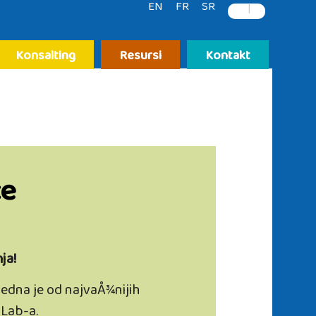
EN
FR
SR
|
Konsalting
Resursi
Kontakt
ce
ja!
 jedna je od najvaÅ¾nijih
dLab-a.