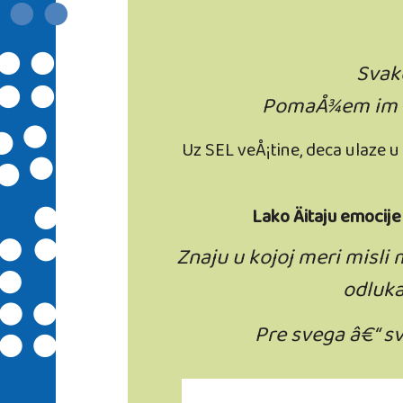
Svako
PomaÅ¾em im da
Uz SEL veÅ¡tine, deca ulaze u
Lako Äitaju emocije
Znaju u kojoj meri misli
odluka
Pre svega â€“ sv