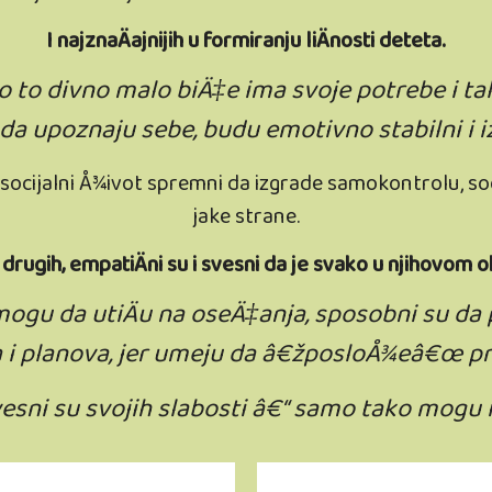
I najznaÄajnijih u formiranju liÄnosti deteta.
 to divno malo biÄ‡e ima svoje potrebe i ta
 upoznaju sebe, budu emotivno stabilni i iz
 socijalni Å¾ivot spremni da izgrade samokontrolu, so
jake strane.
 drugih, empatiÄni su i svesni da je svako u njihovom o
 mogu da utiÄu na oseÄ‡anja, sposobni su da 
 i planova, jer umeju da â€žposloÅ¾eâ€œ p
esni su svojih slabosti â€“ samo tako mogu i