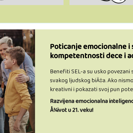
Poticanje emocionalne i 
kompetentnosti dece i a
Benefiti SEL-a su usko povezani 
svakog ljudskog biÄ‡a. Ako nism
kreativni i pokazati svoj pun poten
Razvijena emocionalna inteligenci
Å¾ivot u 21. veku!