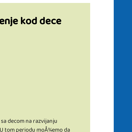
enje kod dece
ad sa decom na razvijanju
ina. U tom periodu moÅ¾emo da