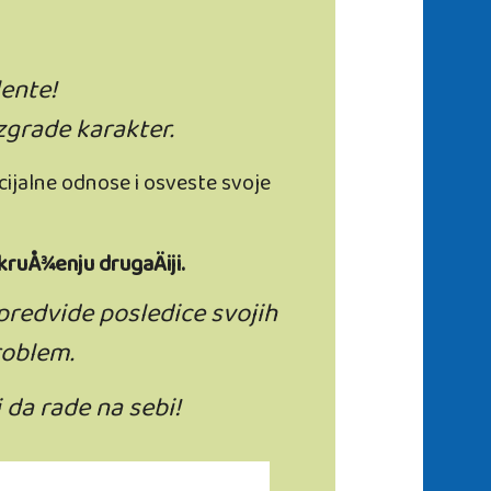
lente!
grade karakter.
cijalne odnose i osveste svoje
kruÅ¾enju drugaÄiji.
predvide posledice svojih
roblem.
 da rade na sebi!