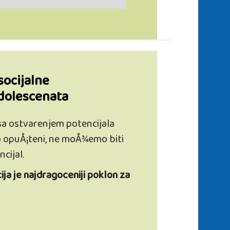
socijalne
dolescenata
sa ostvarenjem potencijala
o opuÅ¡teni, ne moÅ¾emo biti
cijal.
ja je najdragoceniji poklon za